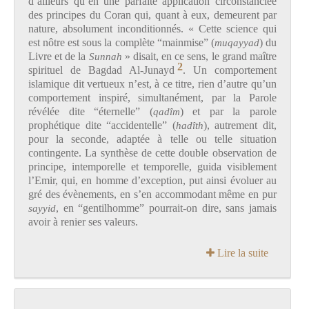
d’ailleurs qu’en une parfaite application circonstanciée
des principes du Coran qui, quant à eux, demeurent par
nature, absolument inconditionnés. « Cette science qui
est nôtre est sous la complète “mainmise” (
muqayyad
) du
Livre et de la
Sunnah
» disait, en ce sens, le grand maître
2
spirituel de Bagdad Al-Junayd
. Un comportement
islamique dit vertueux n’est, à ce titre, rien d’autre qu’un
comportement inspiré, simultanément, par la Parole
révélée dite “éternelle” (
qadîm
) et par la parole
prophétique dite “accidentelle” (
hadîth
), autrement dit,
pour la seconde, adaptée à telle ou telle situation
contingente. La synthèse de cette double observation de
principe, intemporelle et temporelle, guida visiblement
l’Emir, qui, en homme d’exception, put ainsi évoluer au
gré des évènements, en s’en accommodant même en pur
sayyid
, en “gentilhomme” pourrait-on dire, sans jamais
avoir à renier ses valeurs.
Lire la suite