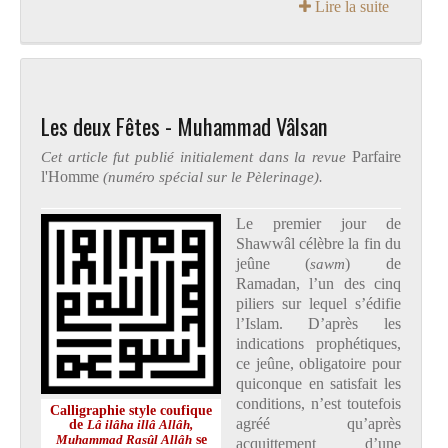
Lire la suite
Les deux Fêtes - Muhammad Vâlsan
Cet article fut publié initialement dans la revue
Parfaire
l'Homme
(numéro spécial sur le Pèlerinage).
L
e premier jour de
Shawwâl célèbre la fin du
jeûne (
sawm
) de
Ramadan, l’un des cinq
piliers sur lequel s’édifie
l’Islam. D’après les
indications prophétiques,
ce jeûne, obligatoire pour
quiconque en satisfait les
conditions, n’est toutefois
Calligraphie style coufique
agréé qu’après
de
Lâ ilâha illâ Allâh,
se
Muhammad Rasûl Allâh
acquittement d’une