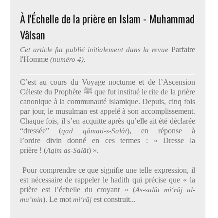
À l'Échelle de la prière en Islam - Muhammad
Vâlsan
Cet article fut publié initialement dans la revue
Parfaire
l'Homme
(numéro 4).
C’est au cours du Voyage nocturne et de l’Ascension
Céleste du Prophète ﷺ que fut institué le rite de la prière
canonique à la communauté islamique. Depuis, cinq fois
par jour, le musulman est appelé à son accomplissement.
Chaque fois, il s’en acquitte après qu’elle ait été déclarée
“dressée” (
qad qâmati-s-Salât
), en réponse à
l’ordre divin donné en ces termes : « Dresse la
prière ! (
Aqim as-Salât
) ».
Pour comprendre ce que signifie une telle expression, il
est nécessaire de rappeler le hadith qui précise que « la
prière est l’échelle du croyant » (
As-salât mi‘râj al-
mu’min
). Le mot
mi‘râj
est construit...