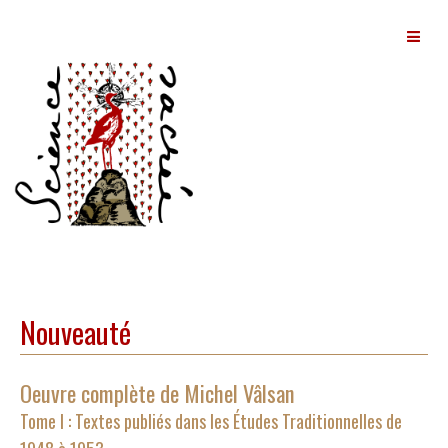
Page d'accueil
La revue
Nouveauté
Éditorial
Actualités
Oeuvre complète de Michel Vâlsan
Les écrits de Michel Vâlsan
Tome I : Textes publiés dans les Études Traditionnelles de